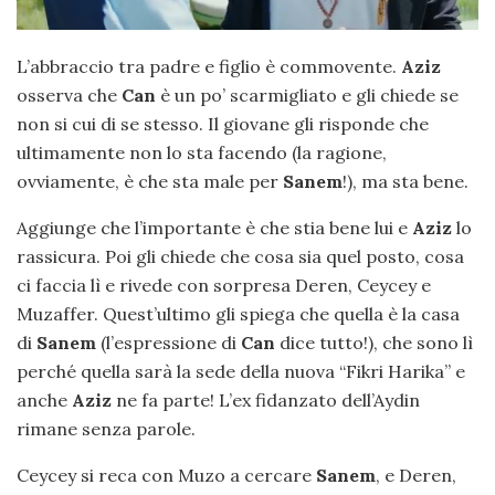
L’abbraccio tra padre e figlio è commovente.
Aziz
osserva che
Can
è un po’ scarmigliato e gli chiede se
non si cui di se stesso. Il giovane gli risponde che
ultimamente non lo sta facendo (la ragione,
ovviamente, è che sta male per
Sanem
!), ma sta bene.
Aggiunge che l’importante è che stia bene lui e
Aziz
lo
rassicura. Poi gli chiede che cosa sia quel posto, cosa
ci faccia lì e rivede con sorpresa Deren, Ceycey e
Muzaffer. Quest’ultimo gli spiega che quella è la casa
di
Sanem
(l’espressione di
Can
dice tutto!), che sono lì
perché quella sarà la sede della nuova “Fikri Harika” e
anche
Aziz
ne fa parte! L’ex fidanzato dell’Aydin
rimane senza parole.
Ceycey si reca con Muzo a cercare
Sanem
, e Deren,