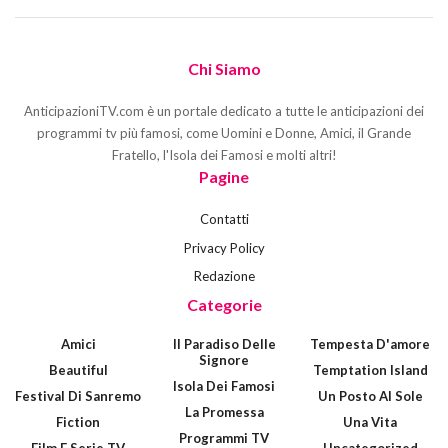
Chi Siamo
AnticipazioniTV.com è un portale dedicato a tutte le anticipazioni dei
programmi tv più famosi, come Uomini e Donne, Amici, il Grande
Fratello, l'Isola dei Famosi e molti altri!
Pagine
Contatti
Privacy Policy
Redazione
Categorie
Amici
Il Paradiso Delle
Tempesta D'amore
Signore
Beautiful
Temptation Island
Isola Dei Famosi
Festival Di Sanremo
Un Posto Al Sole
La Promessa
Fiction
Una Vita
Programmi TV
Film E Serie TV
Uncategorized