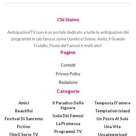
Chi Siamo
AnticipazioniTV.com è un portale dedicato a tutte le anticipazioni dei
programmi tv più famosi, come Uomini e Donne, Amici, il Grande
Fratello, l'Isola dei Famosi e molti altri!
Pagine
Contatti
Privacy Policy
Redazione
Categorie
Amici
Il Paradiso Delle
Tempesta D'amore
Signore
Beautiful
Temptation Island
Isola Dei Famosi
Festival Di Sanremo
Un Posto Al Sole
La Promessa
Fiction
Una Vita
Programmi TV
Film E Serie TV
Uncategorized