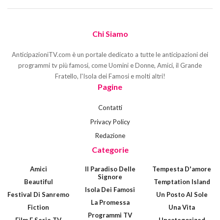
Chi Siamo
AnticipazioniTV.com è un portale dedicato a tutte le anticipazioni dei
programmi tv più famosi, come Uomini e Donne, Amici, il Grande
Fratello, l'Isola dei Famosi e molti altri!
Pagine
Contatti
Privacy Policy
Redazione
Categorie
Amici
Il Paradiso Delle
Tempesta D'amore
Signore
Beautiful
Temptation Island
Isola Dei Famosi
Festival Di Sanremo
Un Posto Al Sole
La Promessa
Fiction
Una Vita
Programmi TV
Film E Serie TV
Uncategorized