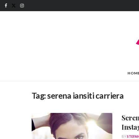
HOM
Tag:
serena iansiti carriera
Serena
Insta
BY
STEFA