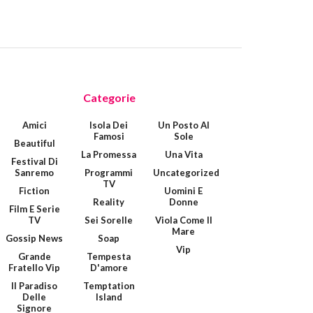
Categorie
Amici
Isola Dei
Un Posto Al
Famosi
Sole
Beautiful
La Promessa
Una Vita
Festival Di
Sanremo
Programmi
Uncategorized
TV
Fiction
Uomini E
Reality
Donne
Film E Serie
TV
Sei Sorelle
Viola Come Il
Mare
Gossip News
Soap
Vip
Grande
Tempesta
Fratello Vip
D'amore
Il Paradiso
Temptation
Delle
Island
Signore