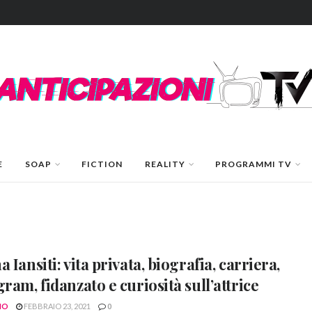
E
SOAP
FICTION
REALITY
PROGRAMMI TV
 Iansiti: vita privata, biografia, carriera,
gram, fidanzato e curiosità sull’attrice
NO
FEBBRAIO 23, 2021
0