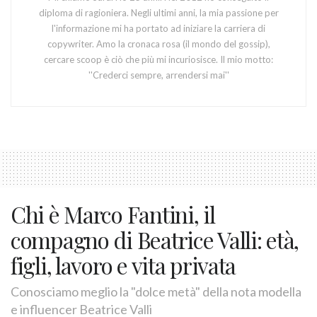
diploma di ragioniera. Negli ultimi anni, la mia passione per
l'informazione mi ha portato ad iniziare la carriera di
copywriter. Amo la cronaca rosa (il mondo del gossip),
cercare scoop è ciò che più mi incuriosisce. Il mio motto:
''Crederci sempre, arrendersi mai''
Chi è Marco Fantini, il
compagno di Beatrice Valli: età,
figli, lavoro e vita privata
Conosciamo meglio la "dolce metà" della nota modella
e influencer Beatrice Valli