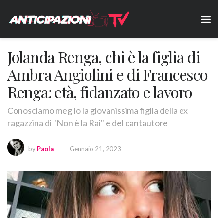
Jolanda Renga, chi è la figlia di
Ambra Angiolini e di Francesco
Renga: età, fidanzato e lavoro
Conosciamo meglio la giovanissima figlia della ex
ragazzina di "Non è la Rai" e del cantautore
by
Paola
Gennaio 21, 2023