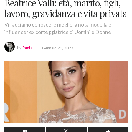
Beatrice Valli: età, marito, figli,
lavoro, gravidanza e vita privata
Vi facciamo conoscere meglio la nota modella e
influencer ex corteggiatrice di Uomini e Donne
by
Paola
Gennaio 21, 2023