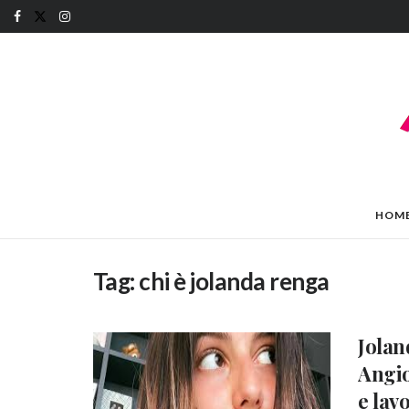
HOM
Tag:
chi è jolanda renga
Jolan
Angio
e lav