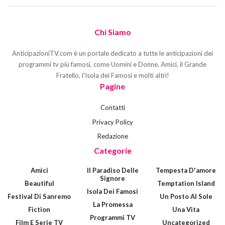
Chi Siamo
AnticipazioniTV.com è un portale dedicato a tutte le anticipazioni dei
programmi tv più famosi, come Uomini e Donne, Amici, il Grande
Fratello, l'Isola dei Famosi e molti altri!
Pagine
Contatti
Privacy Policy
Redazione
Categorie
Amici
Il Paradiso Delle
Tempesta D'amore
Signore
Beautiful
Temptation Island
Isola Dei Famosi
Festival Di Sanremo
Un Posto Al Sole
La Promessa
Fiction
Una Vita
Programmi TV
Film E Serie TV
Uncategorized