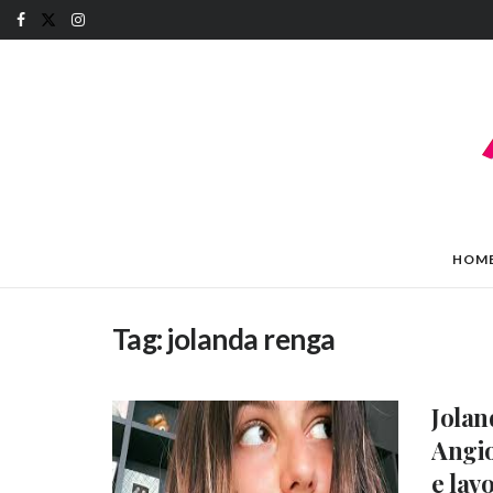
HOM
Tag:
jolanda renga
Jolan
Angio
e lav