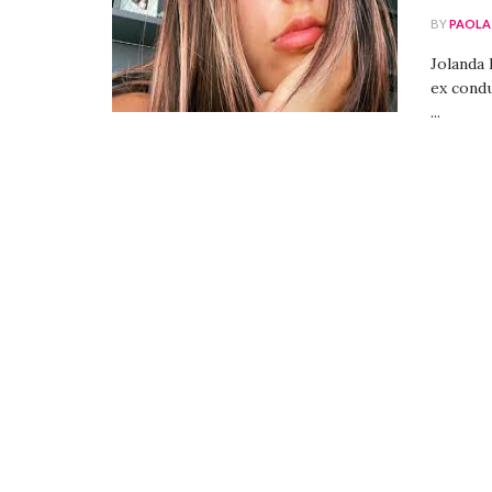
BY
PAOLA
Jolanda 
ex cond
...