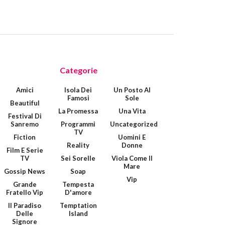
Categorie
Amici
Isola Dei
Un Posto Al
Famosi
Sole
Beautiful
La Promessa
Una Vita
Festival Di
Sanremo
Programmi
Uncategorized
TV
Fiction
Uomini E
Reality
Donne
Film E Serie
TV
Sei Sorelle
Viola Come Il
Mare
Gossip News
Soap
Vip
Grande
Tempesta
Fratello Vip
D'amore
Il Paradiso
Temptation
Delle
Island
Signore