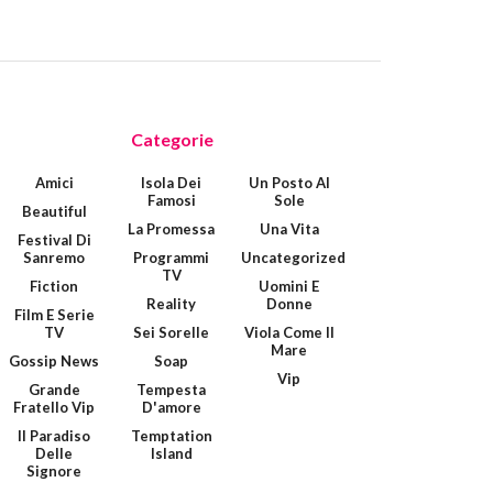
Categorie
Amici
Isola Dei
Un Posto Al
Famosi
Sole
Beautiful
La Promessa
Una Vita
Festival Di
Sanremo
Programmi
Uncategorized
TV
Fiction
Uomini E
Reality
Donne
Film E Serie
TV
Sei Sorelle
Viola Come Il
Mare
Gossip News
Soap
Vip
Grande
Tempesta
Fratello Vip
D'amore
Il Paradiso
Temptation
Delle
Island
Signore