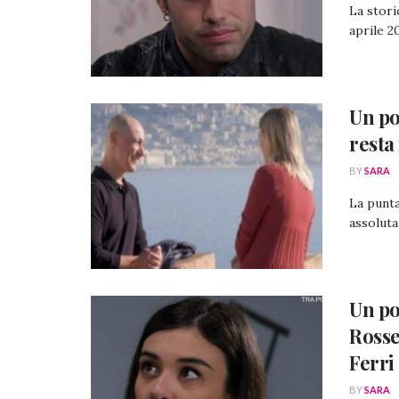
La stori
aprile 2
Un po
resta
BY
SARA
La punta
assoluta
Un pos
Rosse
Ferri
BY
SARA