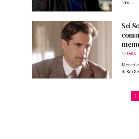
Tre. ...
Sei S
comun
memo
BY
SARA
Mercoled
di Sei So
1