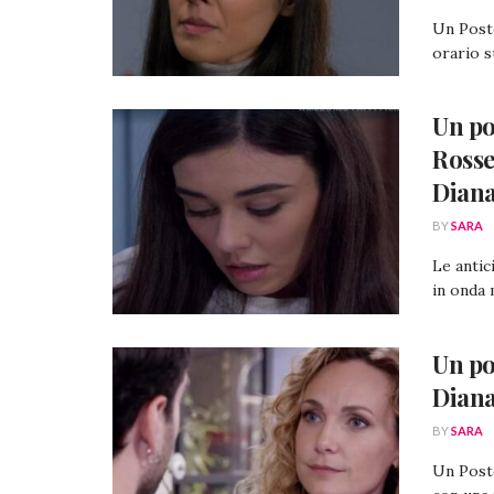
Un Posto
orario s
Un pos
Rosse
Dian
BY
SARA
Le antic
in onda 
Un po
Diana
BY
SARA
Un Posto