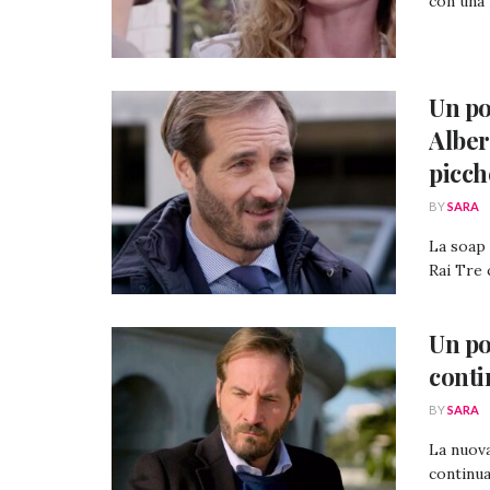
con una 
Un po
Alber
picch
BY
SARA
La soap 
Rai Tre 
Un po
conti
BY
SARA
La nuova
continua