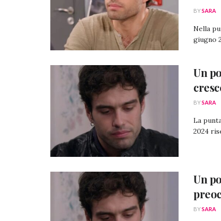
BY
SARA
Nella pu
giugno 2
Un po
cresc
BY
SARA
La punta
2024 ris
Un po
preoc
BY
SARA