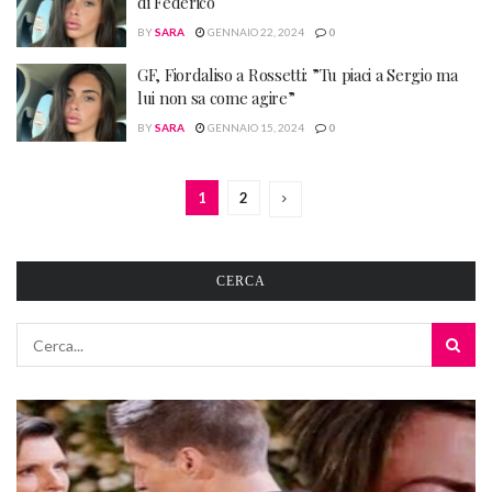
di Federico
BY
SARA
GENNAIO 22, 2024
0
GF, Fiordaliso a Rossetti: ”Tu piaci a Sergio ma
lui non sa come agire”
BY
SARA
GENNAIO 15, 2024
0
1
2
CERCA