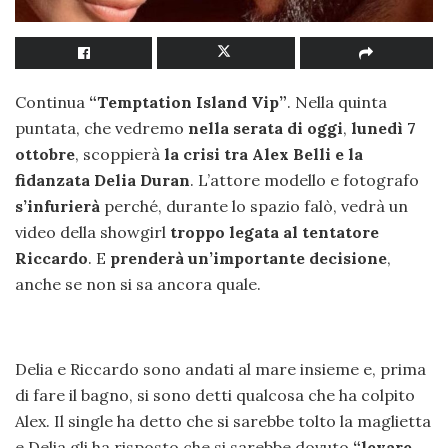
Continua
“Temptation Island Vip”
. Nella quinta
puntata, che vedremo
nella serata di oggi
,
lunedì 7
ottobre
, scoppierà
la crisi tra Alex Belli e la
fidanzata Delia Duran
. L’attore modello e fotografo
s’infurierà
perché, durante lo spazio falò, vedrà un
video della showgirl
troppo legata al tentatore
Riccardo
. E
prenderà un’importante decisione
,
anche se non si sa ancora quale.
Delia e Riccardo sono andati al mare insieme e, prima
di fare il bagno, si sono detti qualcosa che ha colpito
Alex. Il single ha detto che si sarebbe tolto la maglietta
e Delia gli ha risposto che si sarebbe dovuto
“levare