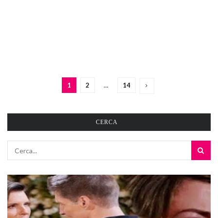
1
2
…
14
CERCA