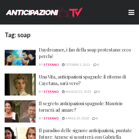
Tag:
soap
Daydreamer, i fan della soap protestano: ecco
perché
BY
STEFANO
OTTOBRE 2, 2022
0
Una Vita, anticipazioni spagnole: il ritorno di
Cayetana, sarà vero?
BY
STEFANO
MAGGIO 22, 2020
0
Il segreto anticipazioni spagnole: Mauricio
tornerà ad amare?
BY
STEFANO
APRILE 20, 2020
0
Il paradiso delle signore anticipazioni, puntate
future: Agnese si scontrerà con Gabriella