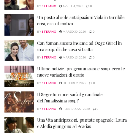
BY
STEFANO
APRILE 4, 2020
0
Un posto al sole anticipazioni: Viola in terribile
crisi, ecco il motivo
BY
STEFANO
MARZO 30, 2020
0
Can Yaman ancora insieme ad Özge Gürel in
una soap: di che cosa si tratta
BY
STEFANO
MARZO 13, 2020
0
Ultime notizie, programmazione soap: ecco le
nuove variazioni di orario
BY
STEFANO
OTTOBRE 2, 2022
0
Il Segreto: come sarà il gran finale
dell’amatissima soap?
BY
STEFANO
FEBBRAIO 27, 2020
0
Una Vita anticipazioni, puntate spagnole: Laura
e Alodia giungono ad Acacias