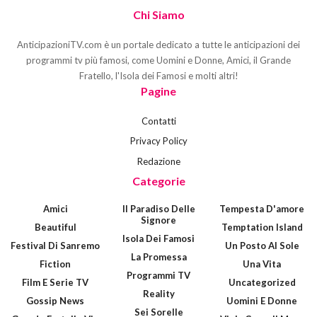
Chi Siamo
AnticipazioniTV.com è un portale dedicato a tutte le anticipazioni dei
programmi tv più famosi, come Uomini e Donne, Amici, il Grande
Fratello, l'Isola dei Famosi e molti altri!
Pagine
Contatti
Privacy Policy
Redazione
Categorie
Amici
Il Paradiso Delle
Tempesta D'amore
Signore
Beautiful
Temptation Island
Isola Dei Famosi
Festival Di Sanremo
Un Posto Al Sole
La Promessa
Fiction
Una Vita
Programmi TV
Film E Serie TV
Uncategorized
Reality
Gossip News
Uomini E Donne
Sei Sorelle