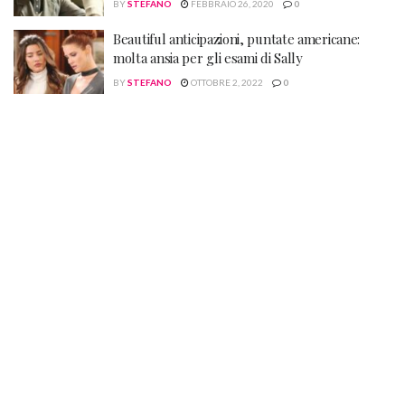
BY
STEFANO
FEBBRAIO 26, 2020
0
Beautiful anticipazioni, puntate americane:
molta ansia per gli esami di Sally
BY
STEFANO
OTTOBRE 2, 2022
0