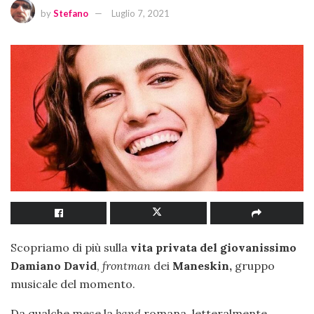
by
Stefano
Luglio 7, 2021
Scopriamo di più sulla
vita privata del giovanissimo
Damiano David
,
frontman
dei
Maneskin,
gruppo
musicale del momento.
Da qualche mese la
band
romana, letteralmente,