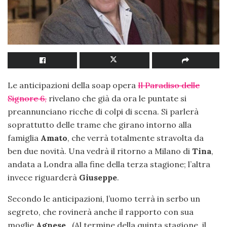
Le anticipazioni della soap opera
Il Paradiso delle
Signore 6,
rivelano che già da ora le puntate si
preannunciano ricche di colpi di scena. Si parlerà
soprattutto delle trame che girano intorno alla
famiglia
Amato
, che verrà totalmente stravolta da
ben due novità. Una vedrà il ritorno a Milano di
Tina
,
andata a Londra alla fine della terza stagione; l’altra
invece riguarderà
Giuseppe
.
Secondo le anticipazioni, l’uomo terrà in serbo un
segreto, che rovinerà anche il rapporto con sua
moglie
Agnese
. (Al termine della quinta stagione, il