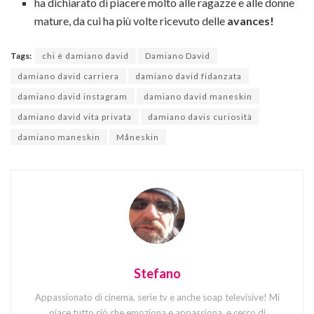
ha dichiarato di piacere molto alle ragazze e alle donne
mature, da cui ha più volte ricevuto delle
avances!
Tags:
chi è damiano david
Damiano David
damiano david carriera
damiano david fidanzata
damiano david instagram
damiano david maneskin
damiano david vita privata
damiano davis curiosità
damiano maneskin
Måneskin
Stefano
Appassionato di cinema, serie tv e anche soap televisive! Mi
piace tutto ciò che emoziona e appassiona, e cerco di