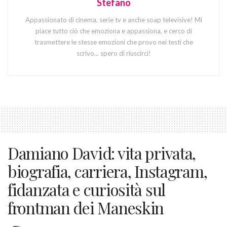
Stefano
Appassionato di cinema, serie tv e anche soap televisive! Mi
piace tutto ciò che emoziona e appassiona, e cerco di
trasmettere le stesse emozioni che provo nei testi che
scrivo... spero di riuscirci!
Damiano David: vita privata,
biografia, carriera, Instagram,
fidanzata e curiosità sul
frontman dei Maneskin