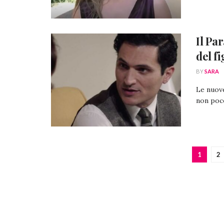
Il Par
del f
BY
SARA
Le nuove
non poco
1
2