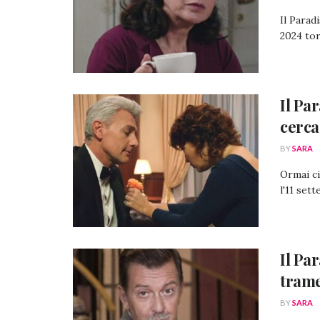
Il Parad
2024 tor
Il Pa
cerca
BY
SARA
Ormai ci
l'11 set
Il Pa
trame
BY
SARA