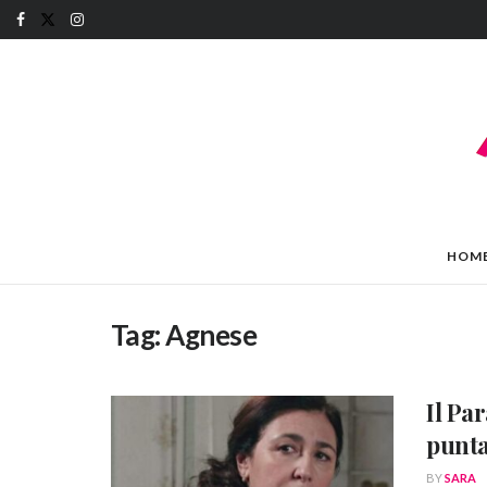
HOM
Tag:
Agnese
Il Pa
punta
BY
SARA