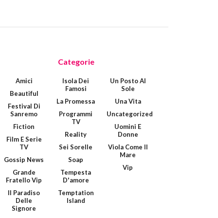
Categorie
Amici
Isola Dei
Un Posto Al
Famosi
Sole
Beautiful
La Promessa
Una Vita
Festival Di
Sanremo
Programmi
Uncategorized
TV
Fiction
Uomini E
Reality
Donne
Film E Serie
TV
Sei Sorelle
Viola Come Il
Mare
Gossip News
Soap
Vip
Grande
Tempesta
Fratello Vip
D'amore
Il Paradiso
Temptation
Delle
Island
Signore