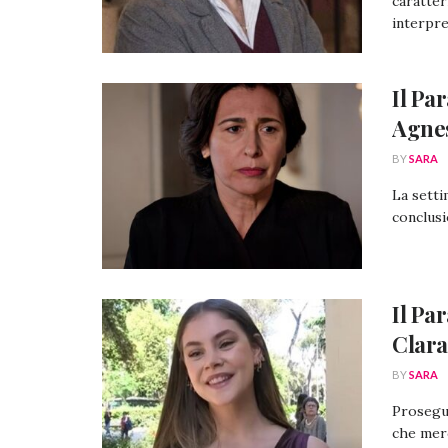
caratter
interpre
Il Pa
Agnes
BY
SARA
La setti
conclusi
Il Par
Clara
BY
SARA
Prosegue
che merc