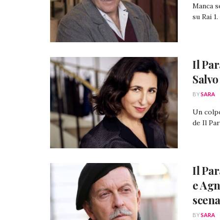
Manca s
su Rai 1.
Il Pa
Salvo
BY
SARA
Un colpo
de Il Pa
Il Pa
e Agn
scen
BY
SARA