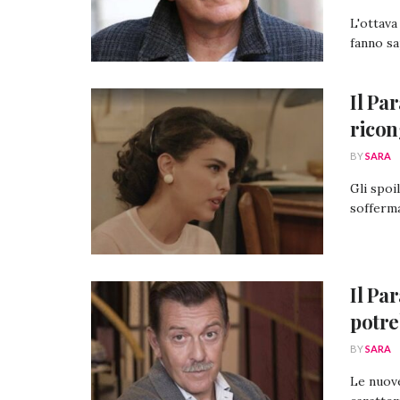
L'ottava
fanno sa
Il Pa
ricon
BY
SARA
Gli spoi
sofferma
Il Pa
potre
BY
SARA
Le nuove