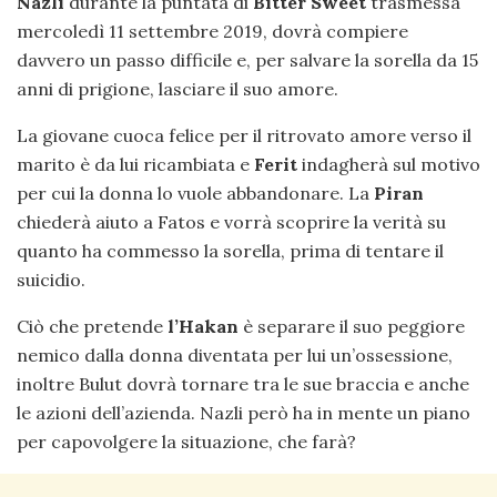
Nazli
durante la puntata di
Bitter Sweet
trasmessa
mercoledì 11 settembre 2019, dovrà compiere
davvero un passo difficile e, per salvare la sorella da 15
anni di prigione, lasciare il suo amore.
La giovane cuoca felice per il ritrovato amore verso il
marito è da lui ricambiata e
Ferit
indagherà sul motivo
per cui la donna lo vuole abbandonare. La
Piran
chiederà aiuto a Fatos e vorrà scoprire la verità su
quanto ha commesso la sorella, prima di tentare il
suicidio.
Ciò che pretende
l’Hakan
è separare il suo peggiore
nemico dalla donna diventata per lui un’ossessione,
inoltre Bulut dovrà tornare tra le sue braccia e anche
le azioni dell’azienda. Nazli però ha in mente un piano
per capovolgere la situazione, che farà?