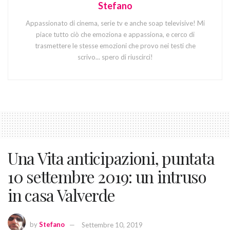
Stefano
Appassionato di cinema, serie tv e anche soap televisive! Mi
piace tutto ciò che emoziona e appassiona, e cerco di
trasmettere le stesse emozioni che provo nei testi che
scrivo... spero di riuscirci!
Una Vita anticipazioni, puntata
10 settembre 2019: un intruso
in casa Valverde
by
Stefano
Settembre 10, 2019