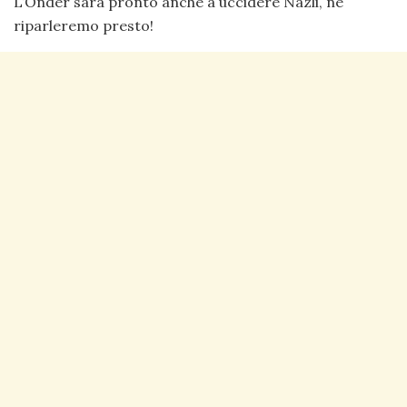
L’Onder sarà pronto anche a uccidere Nazli, ne
riparleremo presto!