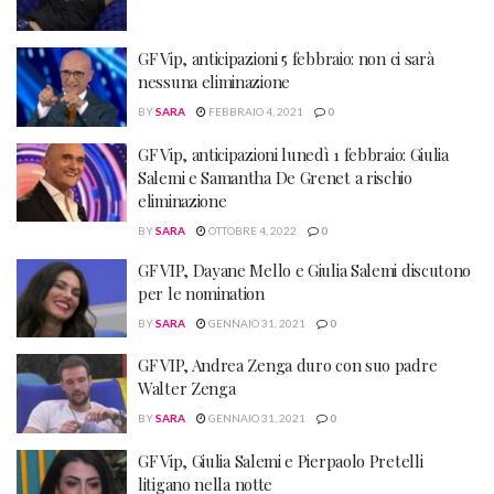
GF Vip, anticipazioni 5 febbraio: non ci sarà
nessuna eliminazione
BY
SARA
FEBBRAIO 4, 2021
0
GF Vip, anticipazioni lunedì 1 febbraio: Giulia
Salemi e Samantha De Grenet a rischio
eliminazione
BY
SARA
OTTOBRE 4, 2022
0
GF VIP, Dayane Mello e Giulia Salemi discutono
per le nomination
BY
SARA
GENNAIO 31, 2021
0
GF VIP, Andrea Zenga duro con suo padre
Walter Zenga
BY
SARA
GENNAIO 31, 2021
0
GF Vip, Giulia Salemi e Pierpaolo Pretelli
litigano nella notte