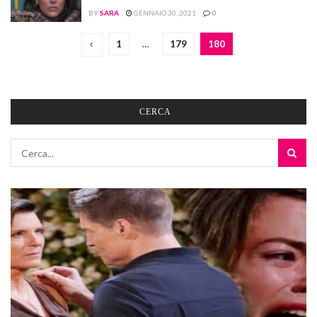
BY
SARA
GENNAIO 30, 2021
0
1
…
179
180
CERCA