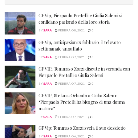
GF Vip, Pierpaolo Pretelli e Giulia Salemi si
confidano parlando della loro storia
BY
SARA
FEBBRAIO 8, 2021
0
GF Vip, anticipazioni 8 febbraio: il televoto
settimanale annullato
BY
SARA
FEBBRAIO 7, 2021
0
GF VIP, Tommaso Zorzi discute in veranda con
Pierpaolo Pretelli e Giulia Salemi
BY
SARA
FEBBRAIO 7, 2021
0
GF VIP, Stefania Orlando a Giulia Salemi:
“Pierpaolo Pretelli ha bisogno di una donna
matura”
BY
SARA
FEBBRAIO 7, 2021
0
GF Vip: Tommaso Zorzi svela il suo desiderio
BY
SARA
FEBBRAIO 6, 2021
0