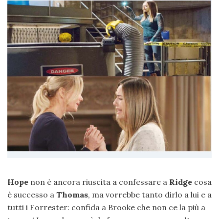
Hope
non è ancora riuscita a confessare a
Ridge
cosa
è successo a
Thomas
, ma vorrebbe tanto dirlo a lui e a
tutti i Forrester: confida a Brooke che non ce la più a