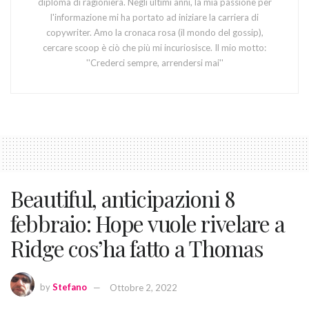
diploma di ragioniera. Negli ultimi anni, la mia passione per
l'informazione mi ha portato ad iniziare la carriera di
copywriter. Amo la cronaca rosa (il mondo del gossip),
cercare scoop è ciò che più mi incuriosisce. Il mio motto:
''Crederci sempre, arrendersi mai''
Beautiful, anticipazioni 8
febbraio: Hope vuole rivelare a
Ridge cos’ha fatto a Thomas
by
Stefano
Ottobre 2, 2022