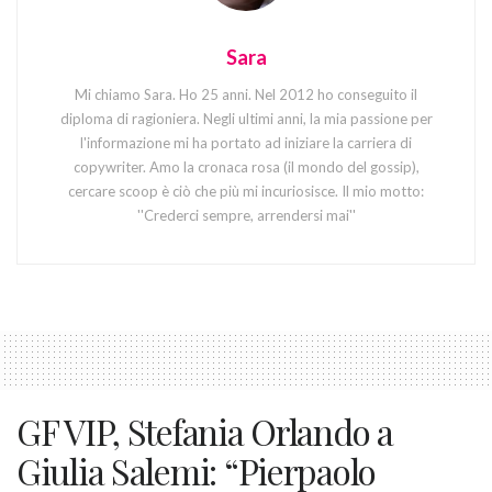
Sara
Mi chiamo Sara. Ho 25 anni. Nel 2012 ho conseguito il
diploma di ragioniera. Negli ultimi anni, la mia passione per
l'informazione mi ha portato ad iniziare la carriera di
copywriter. Amo la cronaca rosa (il mondo del gossip),
cercare scoop è ciò che più mi incuriosisce. Il mio motto:
''Crederci sempre, arrendersi mai''
GF VIP, Stefania Orlando a
Giulia Salemi: “Pierpaolo