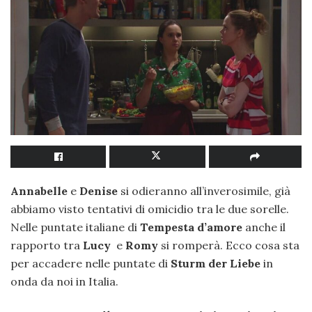
Annabelle
e
Denise
si odieranno all’inverosimile, già
abbiamo visto tentativi di omicidio tra le due sorelle.
Nelle puntate italiane di
Tempesta d’amore
anche il
rapporto tra
Lucy
e
Romy
si romperà. Ecco cosa sta
per accadere nelle puntate di
Sturm der Liebe
in
onda da noi in Italia.