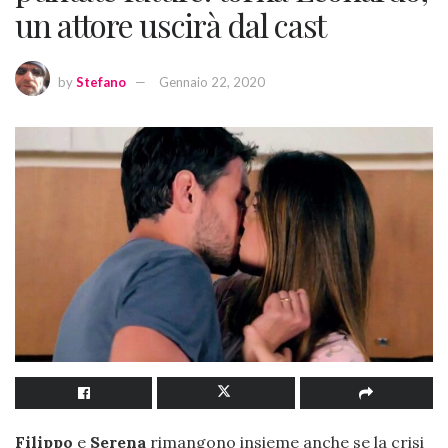
un attore uscirà dal cast
by
Stefano
Gennaio 22, 2020
Filippo
e
Serena
rimangono insieme anche se la crisi