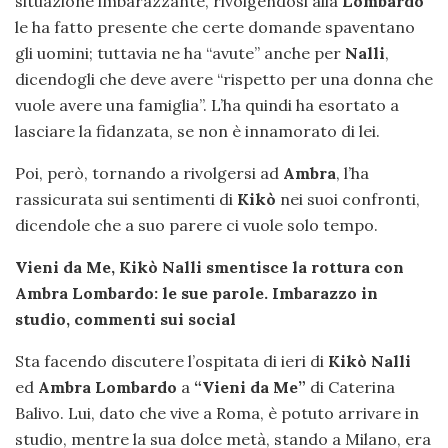
situazione imbarazzante, rivolgendosi alla
Lombardo
le ha fatto presente che certe domande spaventano
gli uomini; tuttavia ne ha “avute” anche per
Nalli
,
dicendogli che deve avere “rispetto per una donna che
vuole avere una famiglia”. L’ha quindi ha esortato a
lasciare la fidanzata, se non è innamorato di lei.
Poi, però, tornando a rivolgersi ad
Ambra
, l’ha
rassicurata sui sentimenti di
Kikò
nei suoi confronti,
dicendole che a suo parere ci vuole solo tempo.
Vieni da Me, Kikò Nalli smentisce la rottura con
Ambra Lombardo: le sue parole. Imbarazzo in
studio, commenti sui social
Sta facendo discutere l’ospitata di ieri di
Kikò Nalli
ed
Ambra Lombardo
a
“Vieni da Me”
di Caterina
Balivo. Lui, dato che vive a Roma, è potuto arrivare in
studio, mentre la sua dolce metà, stando a Milano, era