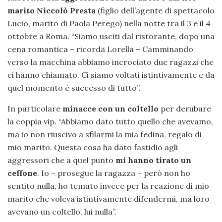
marito Niccolò Presta
(figlio dell’agente di spettacolo
Lucio, marito di Paola Perego) nella notte tra il 3 e il 4
ottobre a Roma. “Siamo usciti dal ristorante, dopo una
cena romantica – ricorda Lorella – Camminando
verso la macchina abbiamo incrociato due ragazzi che
ci hanno chiamato. Ci siamo voltati istintivamente e da
quel momento è successo di tutto”.
In particolare
minacce con un coltello
per derubare
la coppia vip. “Abbiamo dato tutto quello che avevamo,
ma io non riuscivo a sfilarmi la mia fedina, regalo di
mio marito. Questa cosa ha dato fastidio agli
aggressori che a quel punto
mi hanno tirato un
ceffone
. Io – prosegue la ragazza – però non ho
sentito nulla, ho temuto invece per la reazione di mio
marito che voleva istintivamente difendermi, ma loro
avevano un coltello, lui nulla”.