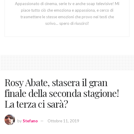
Appassionato di cinema, serie tv e anche soap televisive! Mi
piace tutto ciò che emoziona e appassiona, e cerco di
trasmettere le stesse emozioni che provo nei testi che
scrivo... spero di riuscirci!
Rosy Abate, stasera il gran
finale della seconda stagione!
La terza ci sarà?
by
Stefano
Ottobre 11, 2019