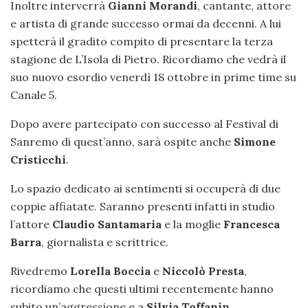
Inoltre interverrà
Gianni Morandi
, cantante, attore
e artista di grande successo ormai da decenni. A lui
spetterà il gradito compito di presentare la terza
stagione de L’Isola di Pietro. Ricordiamo che vedrà il
suo nuovo esordio venerdì 18 ottobre in prime time su
Canale 5.
Dopo avere partecipato con successo al Festival di
Sanremo di quest’anno, sarà ospite anche
Simone
Cristicchi
.
Lo spazio dedicato ai sentimenti si occuperà di due
coppie affiatate. Saranno presenti infatti in studio
l’attore
Claudio Santamaria
e la moglie
Francesca
Barra
, giornalista e scrittrice.
Rivedremo
Lorella Boccia
e
Niccolò Presta
,
ricordiamo che questi ultimi recentemente hanno
subito un’aggressione e a
Silvia Toffanin