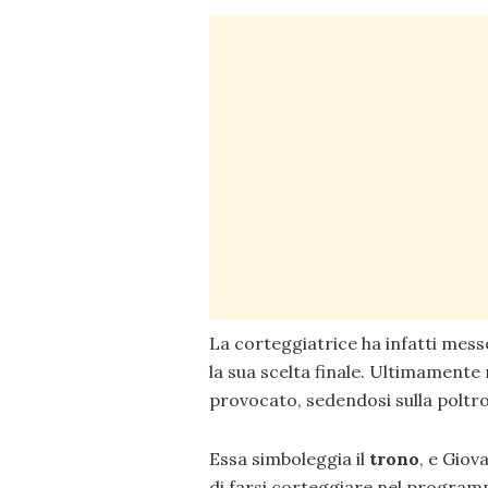
La corteggiatrice ha infatti messo
la sua scelta finale. Ultimamente n
provocato, sedendosi sulla poltr
Essa simboleggia il
trono
, e Giov
di farsi corteggiare nel program