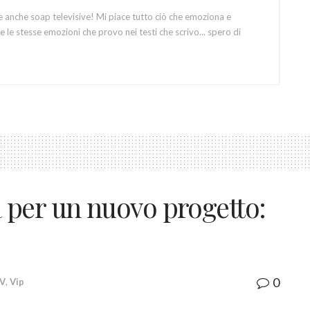
e anche soap televisive! Mi piace tutto ciò che emoziona e
 le stesse emozioni che provo nei testi che scrivo... spero di
 per un nuovo progetto:
0
TV
,
Vip