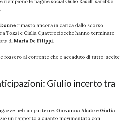
e riempiono le pagine social Giulio Raselli sarebbe
.
 Donne
rimasto ancora in carica dallo scorso
ra Tozzi e Giulia Quattrociocche hanno terminato
how
di
Maria De Filippi
.
e fossero al corrente che è accaduto di tutto: scelte
icipazioni: Giulio incerto tra
agazze nel suo parterre:
Giovanna Abate
e
Giulia
l’inizio un rapporto alquanto movimentato con