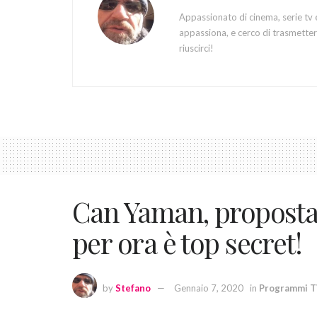
Appassionato di cinema, serie tv 
appassiona, e cerco di trasmettere
riuscirci!
Can Yaman, proposta
per ora è top secret!
by
Stefano
Gennaio 7, 2020
in
Programmi 