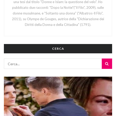
una tesi dal titolo "Donne e Islam: la questione del velo". Ho
pubblicato due racconti: "Dopo la Notte"("Il Filo", 2009), sulle
donne musulmane, e "Soltanto una donna" ("Albatros-Il Filo",
2011), su Olympe de Gouges, autrice della "Dichiarazione dei
Diritti della Donna e della Cittadina" (1791).
CERCA