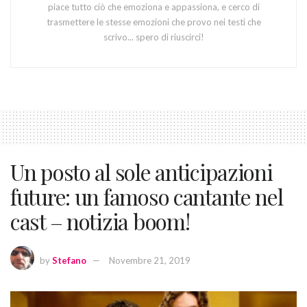
piace tutto ciò che emoziona e appassiona, e cerco di
trasmettere le stesse emozioni che provo nei testi che
scrivo... spero di riuscirci!
Un posto al sole anticipazioni
future: un famoso cantante nel
cast – notizia boom!
by
Stefano
Novembre 21, 2019