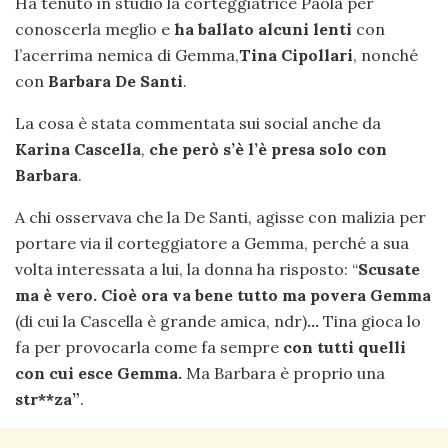
Ha tenuto in studio la corteggiatrice Paola per
conoscerla meglio e
ha ballato alcuni lenti
con
l’acerrima nemica di Gemma,
Tina Cipollari
, nonché
con
Barbara De Santi
.
La cosa è stata commentata sui social anche da
Karina Cascella
,
che però s’è l’è presa solo con
Barbara
.
A chi osservava che la De Santi, agisse con malizia per
portare via il corteggiatore a Gemma, perché a sua
volta interessata a lui, la donna ha risposto: “
Scusate
ma è vero. Cioè ora va bene tutto ma povera Gemma
(di cui la Cascella è grande amica, ndr)
…
Tina gioca lo
fa per provocarla come fa sempre
con tutti quelli
con cui esce Gemma.
Ma Barbara è proprio una
str**za”
.