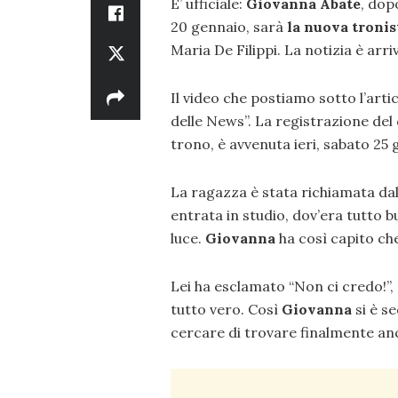
E’ ufficiale:
Giovanna Abate
, dop
20 gennaio, sarà
la nuova tronis
Maria De Filippi. La notizia è arri
Il video che postiamo sotto l’artic
delle News”. La registrazione del
trono, è avvenuta ieri, sabato 25 
La ragazza è stata richiamata da
entrata in studio, dov’era tutto bu
luce.
Giovanna
ha così capito che
Lei ha esclamato “Non ci credo!”,
tutto vero. Così
Giovanna
si è s
cercare di trovare finalmente anc