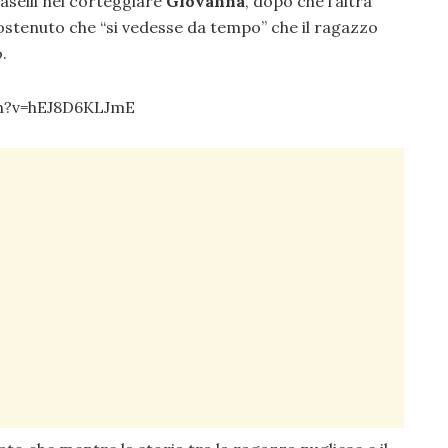
Raselli nel corteggiare
Giovanna
, dopo che l’altra
sostenuto che “si vedesse da tempo” che il ragazzo
.
h?v=hEJ8D6KLJmE