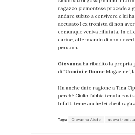
Alcuni siti di gossip hanno inform
ragazzo piemontese procede a gonf
andare subito a convivere e lui 
accusato l’ex tronista di non aver
comunque veniva rifiutata. In eff
carine, affermando di non doverle
persona.
Giovanna
ha ribadito la propria 
di “
Uomini e Donne
Magazine”, la
Ha anche dato ragione a Tina Cipo
perché Giulio l’abbia tenuta così s
Infatti teme anche lei che il raga
Tags:
Giovanna Abate
nuova tronist