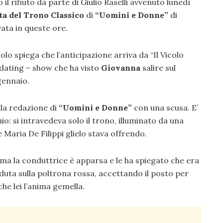
o il rifiuto da parte di Giulio Raselli avvenuto lunedì
ta del Trono Classico
di
“Uomini e Donne”
di
vata in queste ore.
olo spiega che l’anticipazione arriva da “Il Vicolo
 dating – show che ha visto
Giovanna
salire sul
gennaio.
lla redazione di
“Uomini e Donne”
con una scusa. E’
io: si intravedeva solo il trono, illuminato da una
 Maria De Filippi glielo stava offrendo.
 ma la conduttrice è apparsa e le ha spiegato che era
eduta sulla poltrona rossa, accettando il posto per
he lei l’anima gemella.