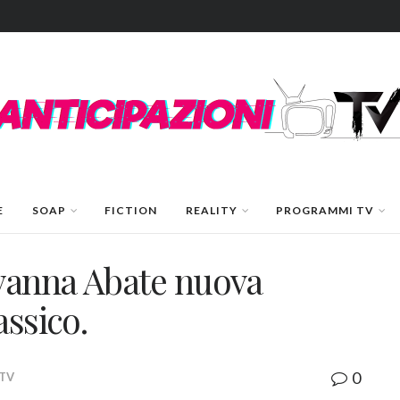
E
SOAP
FICTION
REALITY
PROGRAMMI TV
vanna Abate nuova
assico.
0
 TV