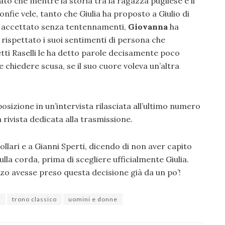
ato che mentre la storia tra la ragazza pugliese e il
ie vele, tanto che Giulia ha proposto a Giulio di
ha accettato senza tentennamenti,
Giovanna
ha
 rispettato i suoi sentimenti di persona che
etti Raselli le ha detto parole decisamente poco
 chiedere scusa, se il suo cuore voleva un’altra
posizione in un’intervista rilasciata all’ultimo numero
 rivista dedicata alla trasmissione.
llari e a Gianni Sperti, dicendo di non aver capito
ulla corda, prima di scegliere ufficialmente Giulia.
zzo avesse preso questa decisione già da un po’!
a
trono classico
uomini e donne