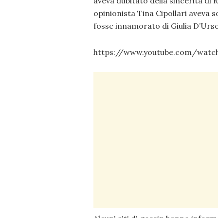
aveva dubitato della sincerità di 
opinionista Tina Cipollari aveva 
fosse innamorato di Giulia D’Urso
https://www.youtube.com/watc