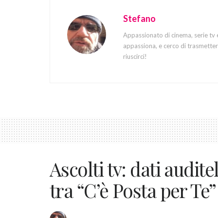
Stefano
Appassionato di cinema, serie tv 
appassiona, e cerco di trasmettere
riuscirci!
Ascolti tv: dati audit
tra “C’è Posta per Te”