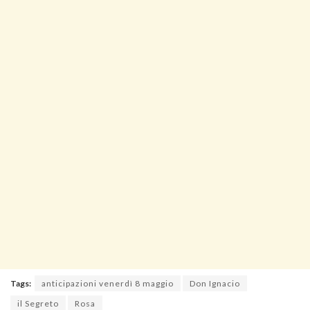
Tags:
anticipazioni venerdì 8 maggio
Don Ignacio
il Segreto
Rosa