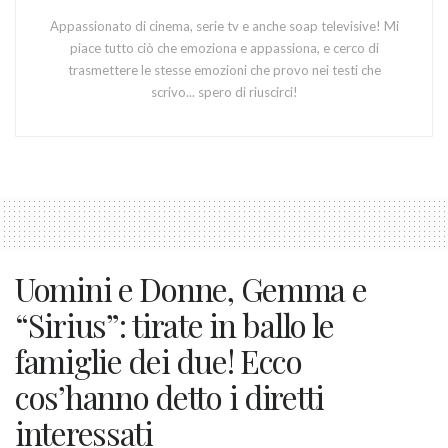
Appassionato di cinema, serie tv e anche soap televisive! Mi
piace tutto ciò che emoziona e appassiona, e cerco di
trasmettere le stesse emozioni che provo nei testi che
scrivo... spero di riuscirci!
Uomini e Donne, Gemma e
“Sirius”: tirate in ballo le
famiglie dei due! Ecco
cos’hanno detto i diretti
interessati