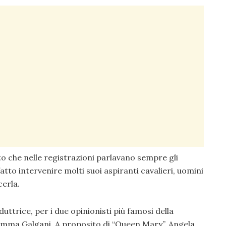
to che nelle registrazioni parlavano sempre gli
atto intervenire molti suoi aspiranti cavalieri, uomini
erla.
uttrice, per i due opinionisti più famosi della
Gemma Galgani. A proposito di “Queen Mary”, Angela