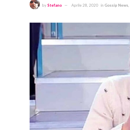
by
Stefano
Aprile 28, 2020
in
Gossip News
,