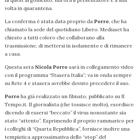
di quest’argomento; ma ora il presentatore è a sua
volta in quarantena.
La conferma è stata data proprio da
Porro
, che ha
chiamato la sede del quotidiano Libero. Mediaset ha
chiesto a tutti coloro che collaborano alla
trasmissione, di mettersi in isolamento e di rimanere
a casa.
Questa sera
Nicola Porro
sarà in collegamento video
con il programma “Stasera Italia”; va in onda sempre
su Rete 4 e stasera avrebbe dovuto precedere il suo.
Porro
ha già realizzato un filmato, pubblicato su Il
Tempo.it. Il giornalista (che tossisce molto), esordisce
dicendo di essersi “beccato” il virus nonostante sia
stato “attento”. Esprimendo il proprio rammarico per
i colleghi di “Quarta Repubblica”, fornisce inoltre una
tempistica approssimativa dello “stop” del