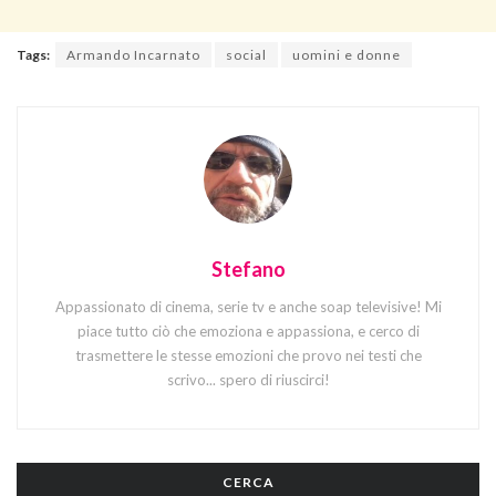
Tags:
Armando Incarnato
social
uomini e donne
Stefano
Appassionato di cinema, serie tv e anche soap televisive! Mi
piace tutto ciò che emoziona e appassiona, e cerco di
trasmettere le stesse emozioni che provo nei testi che
scrivo... spero di riuscirci!
CERCA