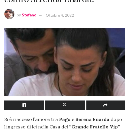
by
Stefano
Ottobre 4, 2022
Si è riacceso l’amore tra
Pago
e
Serena Enardu
dopo
l’ingresso di lei nella Casa del
“Grande Fratello Vip”