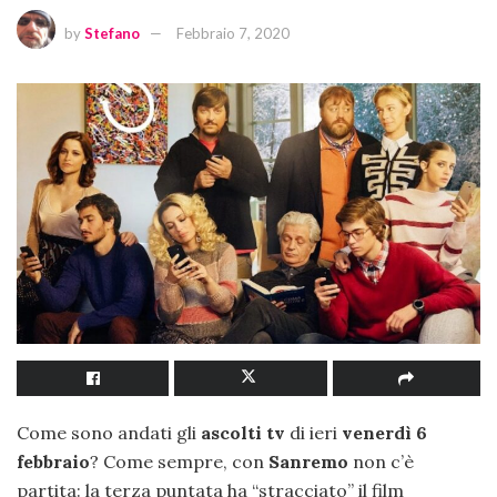
by
Stefano
Febbraio 7, 2020
Come sono andati gli
ascolti tv
di ieri
venerdì 6
febbraio
? Come sempre, con
Sanremo
non c’è
partita: la terza puntata ha “stracciato” il film