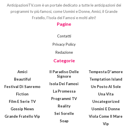
AnticipazioniTV.com è un portale dedicato a tutte le anticipazioni dei
programmi tv più famosi, come Uomini e Donne, Amici, il Grande
Fratello, l'Isola dei Famosi e molti altri!
Pagine
Contatti
Privacy Policy
Redazione
Categorie
Amici
Il Paradiso Delle
Tempesta D'amore
Signore
Beautiful
Temptation Island
Isola Dei Famosi
Festival Di Sanremo
Un Posto Al Sole
La Promessa
Fiction
Una Vita
Programmi TV
Film E Serie TV
Uncategorized
Reality
Gossip News
Uomini E Donne
Sei Sorelle
Grande Fratello Vip
Viola Come Il Mare
Soap
Vip