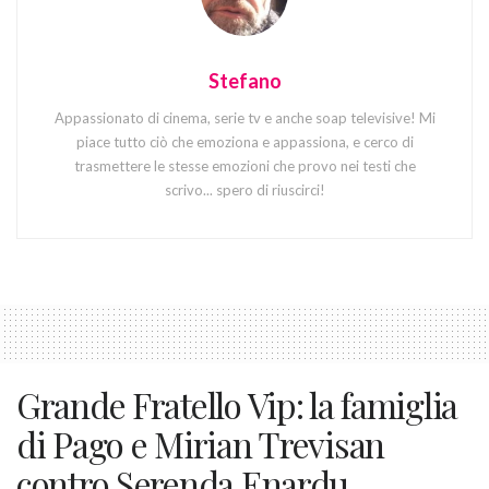
Stefano
Appassionato di cinema, serie tv e anche soap televisive! Mi
piace tutto ciò che emoziona e appassiona, e cerco di
trasmettere le stesse emozioni che provo nei testi che
scrivo... spero di riuscirci!
Grande Fratello Vip: la famiglia
di Pago e Mirian Trevisan
contro Serenda Enardu.