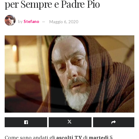
per Sempre e Padre Pio
by
Stefano
Maggio 6, 2020
Come sono andati gli
ascolti TV
di
martedì 5