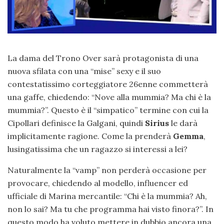
La dama del Trono Over sarà protagonista di una
nuova sfilata con una “mise” sexy e il suo
contestatissimo corteggiatore 26enne commetterà
una gaffe, chiedendo: “Nove alla mummia? Ma chi è la
mummia?”. Questo è il “simpatico” termine con cui la
Cipollari definisce la Galgani, quindi
Sirius
le darà
implicitamente ragione. Come la prenderà
Gemma
,
lusingatissima che un ragazzo si interessi a lei?
Naturalmente la “vamp” non perderà occasione per
provocare, chiedendo al modello, influencer ed
ufficiale di Marina mercantile: “Chi è la mummia? Ah,
non lo sai? Ma tu che programma hai visto finora?”. In
questo modo ha voluto mettere in dubbio ancora una