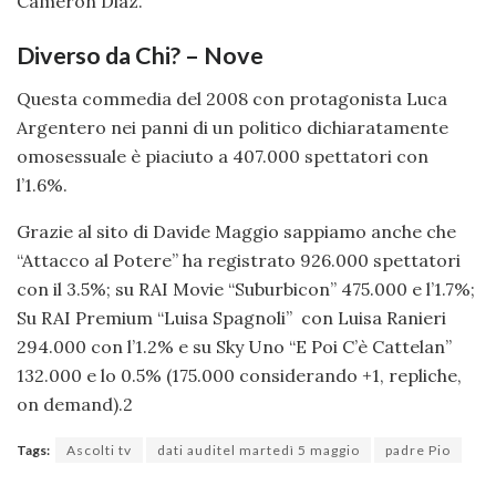
Cameron Diaz.
Diverso da Chi? – Nove
Questa commedia del 2008 con protagonista Luca
Argentero nei panni di un politico dichiaratamente
omosessuale è piaciuto a 407.000 spettatori con
l’1.6%.
Grazie al sito di Davide Maggio sappiamo anche che
“Attacco al Potere” ha registrato 926.000 spettatori
con il 3.5%; su RAI Movie “Suburbicon” 475.000 e l’1.7%;
Su RAI Premium “Luisa Spagnoli” con Luisa Ranieri
294.000 con l’1.2% e su Sky Uno “E Poi C’è Cattelan”
132.000 e lo 0.5% (175.000 considerando +1, repliche,
on demand).2
Tags:
Ascolti tv
dati auditel martedì 5 maggio
padre Pio