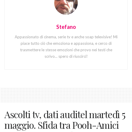
Stefano
Appassionato di cinema, serie tv e anche soap televisive! Mi
piace tutto ciò che emoziona e appassiona, e cerco di
trasmettere le stesse emozioni che provo nei testi che
scrivo... spero di riuscirci!
Ascolti tv, dati auditel martedì 5
maggio. Sfida tra Pooh-Amici