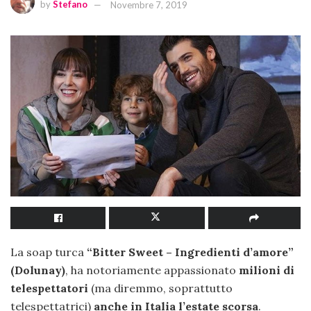
by
Stefano
Novembre 7, 2019
La soap turca
“Bitter Sweet – Ingredienti d’amore”
(Dolunay)
, ha notoriamente appassionato
milioni di
telespettatori
(ma diremmo, soprattutto
telespettatrici)
anche in Italia l’estate scorsa
.