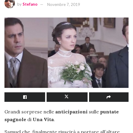
by
Stefano
Novembre 7, 2019
Grandi sorprese nelle
anticipazioni
sulle
puntate
spagnole
di
Una Vita
.
Samuel che, finalmente riuscirà a portare all’altare