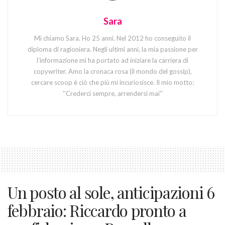
Sara
Mi chiamo Sara. Ho 25 anni. Nel 2012 ho conseguito il
diploma di ragioniera. Negli ultimi anni, la mia passione per
l'informazione mi ha portato ad iniziare la carriera di
copywriter. Amo la cronaca rosa (il mondo del gossip),
cercare scoop è ciò che più mi incuriosisce. Il mio motto:
''Crederci sempre, arrendersi mai''
Un posto al sole, anticipazioni 6
febbraio: Riccardo pronto a