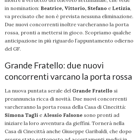
in nomination:
Beatrice, Vittorio,
Stefano
e
Letizia
,
va precisato che non è prevista nessuna eliminazione.
Due nuovi concorrenti inoltre varcheranno la porta
rossa, pronti a mettersi in gioco. Scopriamo qualche
anticipazione in più riguardo l’appuntamento odierno
del GF.
Grande Fratello: due nuovi
concorrenti varcano la porta rossa
La nuova puntata serale del
Grande Fratello
si
preannuncia ricca di novità. Due nuovi concorrenti
varcheranno la porta rossa della Casa di Cinecittà:
Simona Tagli
e
Alessio Falsone
sono pronti ad
iniziare la loro avventura da gieffini. Tornerà nella
Casa di Cinecittà anche Giuseppe Garibaldi, che dopo
essere stato sottoposto ad accertamenti medici in