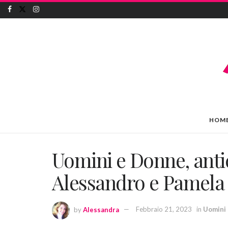
HOM
Uomini e Donne, antic
Alessandro e Pamela s
by
Alessandra
Febbraio 21, 2023
in
Uomini