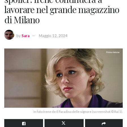
lavorare nel grande magazzino
di Milano
by
Sara
Maggio 12, 2024
In foto Irene de Il Paradiso delle signore (screenshot © Rai 1).