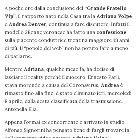
A poche ore dalla conclusione del
“Grande Fratello
Vip”
, il rapporto nato nella Casa tra la
Adriana Volpe
e
Andrea Denver
, continua a fare discutere. Infatti il
modello 28enne veronese ha fatto una
confessione
sulla piacente conduttrice trentina maggiore 18 anni
di più. Il “popolo del web” non ha potuto fare a meno
di parlarne.
Mentre
Adriana
, qualche mese fa, ha deciso di
lasciare il reality perché il suocero, Ernesto Parli,
stava morendo a causa del Coronavirus,
Andrea
è
rimasto fino alla fine; è stato eliminato ieri, mercoledì
8 aprile, dalla sesta classificata della trasmissione,
Antonella Elia.
Appena l’ormai ex concorrente è arrivato in studio,
Alfonso Signorini ha pensato bene di fargli trovare in
collegamento video proprio
Adriana Volpe
!