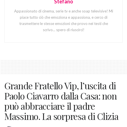
Stefano
Appassionato di cinema, serie tv e anche soap televisive! Mi
piace tutto ciò che emoziona e appassiona, e cerco di
trasmettere le stesse emozioni che provo nei testi che
scrivo... spero di riuscirci!
Grande Fratello Vip, l’uscita di
Paolo Ciavarro dalla Casa: non
può abbracciare il padre
Massimo. La sorpresa di Clizia