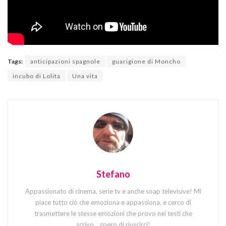
Tags:
anticipazioni spagnole
guarigione di Moncho
incubo di Lolita
Una vita
Stefano
Appassionato di cinema, serie tv e anche soap televisive! Mi
piace tutto ciò che emoziona e appassiona, e cerco di
trasmettere le stesse emozioni che provo nei testi che
scrivo... spero di riuscirci!