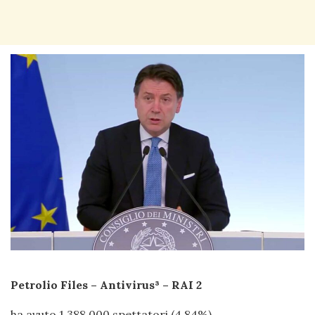
Petrolio Files – Antivirus³ – RAI 2
ha avuto 1.388.000 spettatori (4.84%).