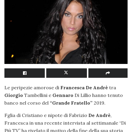
Le peripezie amorose di
Francesca De Andrè
tra
Giorgio
Tambellini e
Gennaro
Di Lillio hanno tenuto
banco nel corso del
“Grande Fratello”
2019.
Fglia di Cristiano e nipote di Fabrizio
De Andrè
,
Francesca in una recente intervista al settimanale “Di
Più TV” ha rivelato il motivo della fine della sua storia