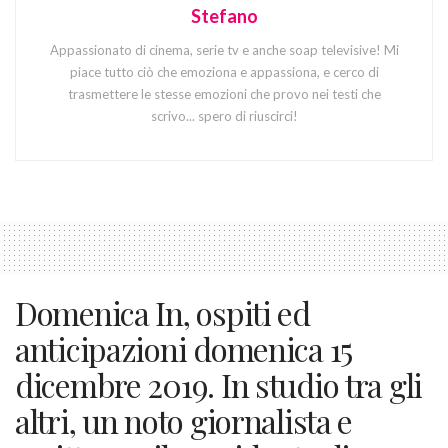
Stefano
Appassionato di cinema, serie tv e anche soap televisive! Mi
piace tutto ciò che emoziona e appassiona, e cerco di
trasmettere le stesse emozioni che provo nei testi che
scrivo... spero di riuscirci!
Domenica In, ospiti ed
anticipazioni domenica 15
dicembre 2019. In studio tra gli
altri, un noto giornalista e