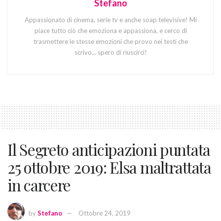
Stefano
Appassionato di cinema, serie tv e anche soap televisive! Mi
piace tutto ciò che emoziona e appassiona, e cerco di
trasmettere le stesse emozioni che provo nei testi che
scrivo... spero di riuscirci!
Il Segreto anticipazioni puntata
25 ottobre 2019: Elsa maltrattata
in carcere
by
Stefano
Ottobre 24, 2019