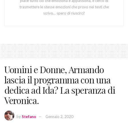
piace tutto ciò che emoziona e appassiona, e cerco di
trasmettere le stesse emozioni che provo nei testi che
scrivo... spero di riuscirci!
Uomini e Donne, Armando
lascia il programma con una
dedica ad Ida? La speranza di
Veronica.
by
Stefano
Gennaio 2, 2020