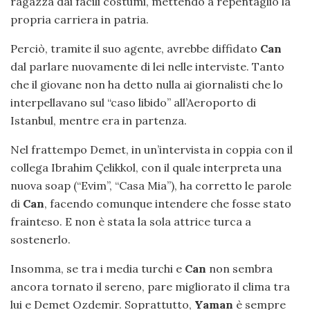
ragazza dai facili costumi, mettendo a repentaglio la
propria carriera in patria.
Perciò, tramite il suo agente, avrebbe diffidato
Can
dal parlare nuovamente di lei nelle interviste. Tanto
che il giovane non ha detto nulla ai giornalisti che lo
interpellavano sul “caso libido” all’Aeroporto di
Istanbul, mentre era in partenza.
Nel frattempo Demet, in un’intervista in coppia con il
collega Ibrahim Çelikkol, con il quale interpreta una
nuova soap (“Evim”, “Casa Mia”), ha corretto le parole
di
Can
, facendo comunque intendere che fosse stato
frainteso. E non è stata la sola attrice turca a
sostenerlo.
Insomma, se tra i media turchi e
Can
non sembra
ancora tornato il sereno, pare migliorato il clima tra
lui e Demet Ozdemir. Soprattutto,
Yaman
è sempre