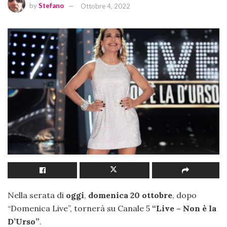
by
Stefano
Ottobre 4, 2022
Nella serata di
oggi
,
domenica 20 ottobre
, dopo
“Domenica Live”, tornerà su Canale 5
“Live – Non è la
D’Urso”
.