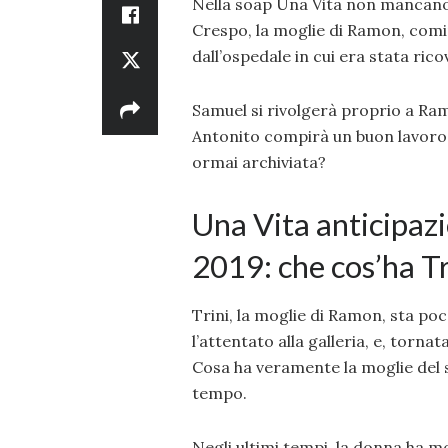
Nella soap Una Vita non mancano 
Crespo, la moglie di Ramon, comi
dall’ospedale in cui era stata ric
Samuel si rivolgerà proprio a Ra
Antonito compirà un buon lavoro 
ormai archiviata?
Una Vita anticipaz
2019: che cos’ha Tr
Trini, la moglie di Ramon, sta po
l’attentato alla galleria, e, torn
Cosa ha veramente la moglie del s
tempo.
Negli ultimi tempi, la donna ha m