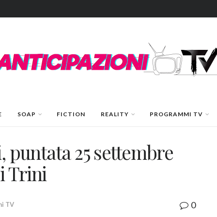
E
SOAP
FICTION
REALITY
PROGRAMMI TV
i, puntata 25 settembre
i Trini
0
i TV