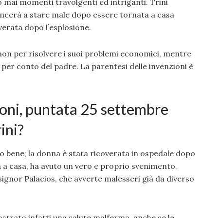
mai momenti travolgenti ed intriganti. Trini
ncerà a stare male dopo essere tornata a casa
overata dopo l’esplosione.
mon per risolvere i suoi problemi economici, mentre
per conto del padre. La parentesi delle invenzioni è
ioni, puntata 25 settembre
ini?
co bene; la donna è stata ricoverata in ospedale dopo
ata a casa, ha avuto un vero e proprio svenimento.
ignor Palacios, che avverte malesseri già da diverso
ostrato infatti una salute malferma, anche se le