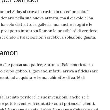
muel Alday si trova in rovina in un colpo solo. Il
denaro nella sua nuova attività, ma il diavolo ci ha
 solo distrutto la galleria, ma anche i sogni e le
 prospetta intanto a Ramon la possibilità di vendere
secondo il Palacios non sarebbe la soluzione giusta.
Ramon
lo che pensa suo padre, Antonito Palacios riesce a
colpo gobbo. Il giovane, infatti, arriva a fidelizzare
essati ad acquistare le macchinette di caffè di
 lasciato perdere le sue invenzioni, anche se è
è potuto venire in contatto con i potenzial clienti.
rché è ancora da solo: Lolita è ancora a Cabrahigo ad