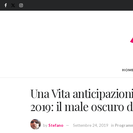
HOM
Una Vita anticipazion
2019: il male oscuro d
by
Stefano
Settembre 24, 2019
in
Programm