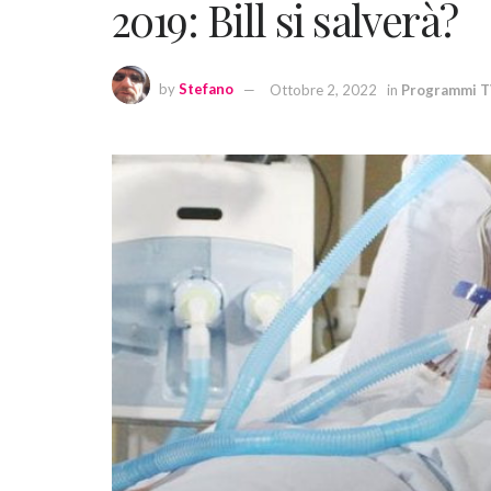
2019: Bill si salverà?
by
Stefano
Ottobre 2, 2022
in
Programmi 