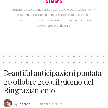
Stefano
Appassionato di cinema, serie tv e anche soap televisive! Mi
piace tutto ciò che emoziona e appassiona, e cerco di
trasmettere le stesse emozioni che provo nei testi che
scrivo... spero di riuscirci!
Beautiful anticipazioni puntata
20 ottobre 2019; il giorno del
Ringraziamento
by
Stefano
Ottobre 2, 2022