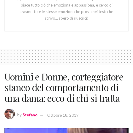
piace tutto ciò che emoziona e appassiona, e cerco di
trasmettere le stesse emozioni che provo nei testi che
scrivo... spero di riuscirci!
Uomini e Donne, corteggiatore
stanco del comportamento di
una dama: ecco di chi si tratta
by
Stefano
Ottobre 18, 2019