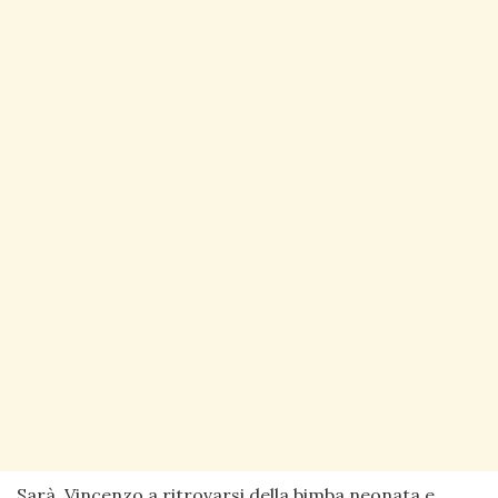
Sarà Vincenzo a ritrovarsi della bimba neonata e