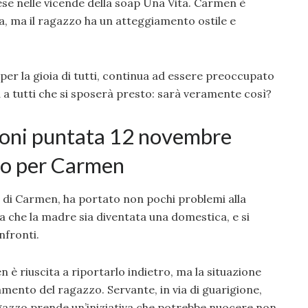
rese nelle vicende della soap Una Vita. Carmen è
tta, ma il ragazzo ha un atteggiamento ostile e
er la gioia di tutti, continua ad essere preoccupato
a tutti che si sposerà presto: sarà veramente così?
ioni puntata 12 novembre
po per Carmen
lio di Carmen, ha portato non pochi problemi alla
 che la madre sia diventata una domestica, e si
nfronti.
n è riuscita a riportarlo indietro, ma la situazione
mento del ragazzo. Servante, in via di guarigione,
agazzo prende un’iniziativa che potrebbe nuocere non