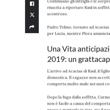
Continuano gli intrighi e le sorp
riuscita a riportare Raul in soffi
scontroso.
Padre Telmo, tornato ad Acacias p
per Lucia, mentre Flora annuncia 
Una Vita anticipaz
2019: un grattaca
L’arrivo ad Acacias di Raul, il fig
domestica. Il ragazzo non accetta
comporta molto male nei suoi co
Dopo la fuga dalla soffitta, Carme
non è facile a causa del comporta
prova a metterlo in riga, ma il r