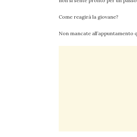
non si sente pronto per un passo d
Come reagirà la giovane?
Non mancate all’appuntamento qu