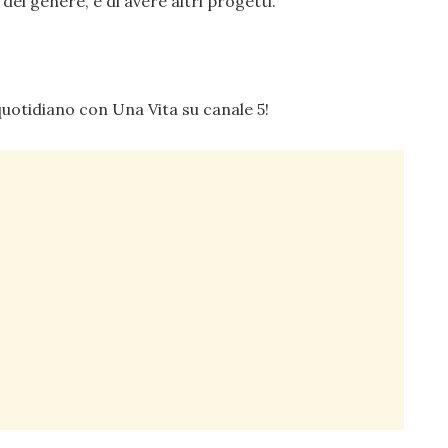
el genere, e di avere altri progetti.
otidiano con Una Vita su canale 5!