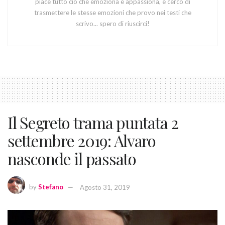
piace tutto ciò che emoziona e appassiona, e cerco di
trasmettere le stesse emozioni che provo nei testi che
scrivo... spero di riuscirci!
Il Segreto trama puntata 2
settembre 2019: Alvaro
nasconde il passato
by
Stefano
Agosto 31, 2019