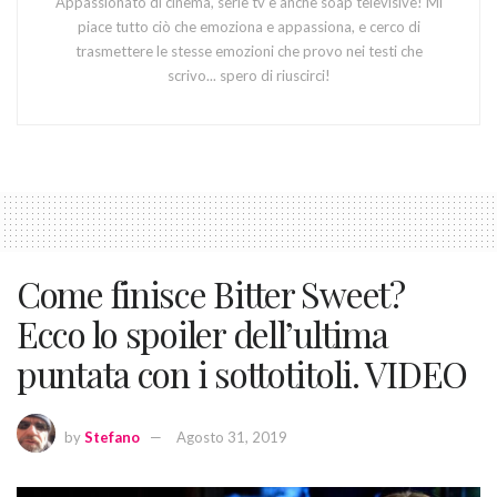
Appassionato di cinema, serie tv e anche soap televisive! Mi
piace tutto ciò che emoziona e appassiona, e cerco di
trasmettere le stesse emozioni che provo nei testi che
scrivo... spero di riuscirci!
Come finisce Bitter Sweet?
Ecco lo spoiler dell’ultima
puntata con i sottotitoli. VIDEO
by
Stefano
Agosto 31, 2019