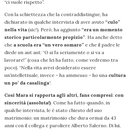
“ci vuole rispetto”.
Con la schiettezza che la contraddistingue, ha
dichiarato in qualche intervista di aver avuto
“culo”
nella vita
(sic!). Però, ha aggiunto
“era un momento
storico particolarmente propizio”
. Ha anche detto
che
a scuola era “un vero somaro”
e che il padre le
diede un aut aut: “O si fa seriamente o si va a
lavorare!” (cosa che lei ha fatto, come vedremo tra
poco). “Nella vita avrei desiderato essere
un’intellettuale, invece – ha ammesso – ho una
cultura
un po’ da casalinga
“.
Così Mara si rapporta agli altri, fans compresi
:
con
sincerità (assoluta!)
. Come ha fatto quando, in
qualche intervista, le è stato chiesto del suo
matrimonio; un matrimonio che dura ormai da 43
anni con il collega e paroliere Alberto Salerno. Di lui,