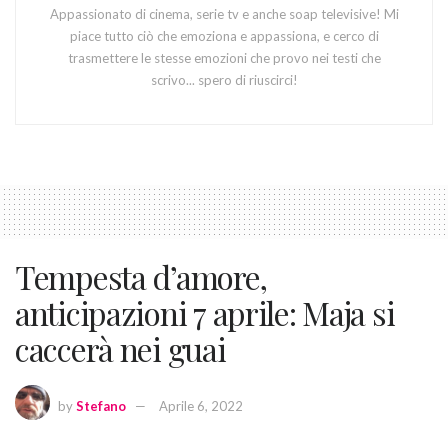
Appassionato di cinema, serie tv e anche soap televisive! Mi
piace tutto ciò che emoziona e appassiona, e cerco di
trasmettere le stesse emozioni che provo nei testi che
scrivo... spero di riuscirci!
Tempesta d’amore,
anticipazioni 7 aprile: Maja si
caccerà nei guai
by
Stefano
Aprile 6, 2022