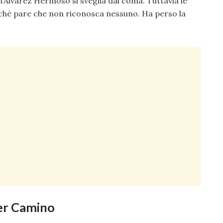
’Alvarez Hermoso si sveglia dal coma. Tuttavia le
ché pare che non riconosca nessuno. Ha perso la
per Camino