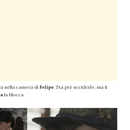
la nella camera di
Felipe
. Sta per ucciderlo, ma il
a
la blocca.