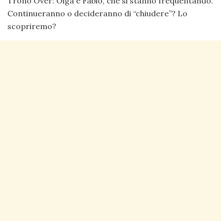
Trono Over: Olga e Fabio, che si stanno frequentando.
Continueranno o decideranno di “chiudere”? Lo
scopriremo?