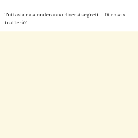
Tuttavia nasconderanno diversi segreti … Di cosa si
tratterà?